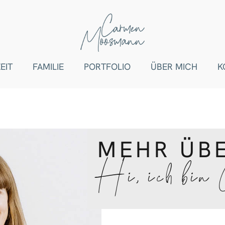
EIT
FAMILIE
PORTFOLIO
ÜBER MICH
K
MEHR ÜB
Hi, ich bin