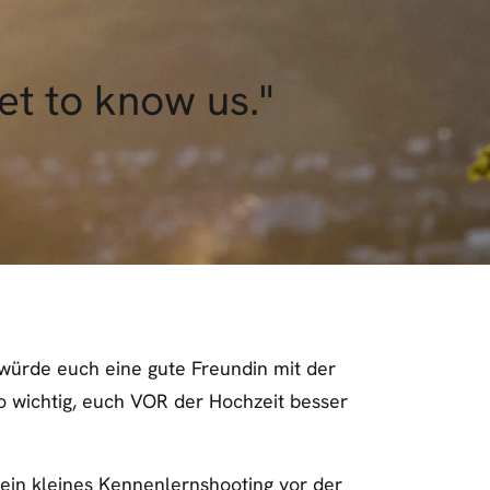
et to know us."
s würde euch eine gute Freundin mit der
o wichtig, euch
VOR
der Hochzeit besser
ein kleines Kennenlernshooting vor der