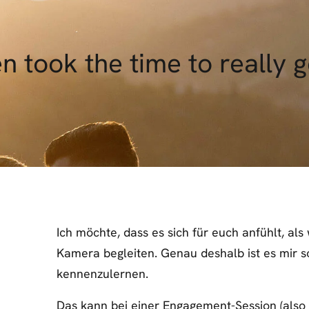
 took the time to really g
Ich möchte, dass es sich für euch anfühlt, al
Kamera begleiten. Genau deshalb ist es mir s
kennenzulernen.
Das kann bei einer Engagement-Session (also 