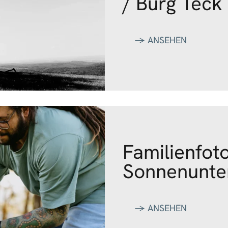
/ Burg Teck
‭→ ANSEHEN
Familienfoto
Sonnenunte
‭→ ANSEHEN