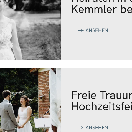
Kemmler be
‭→ ANSEHEN
Freie Trauu
Hochzeitsfe
‭→ ANSEHEN